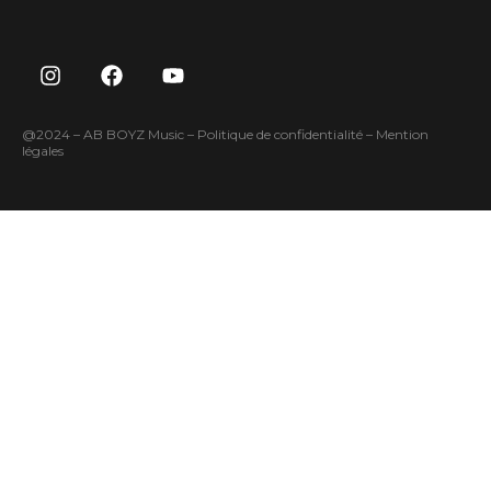
@2024 – AB BOYZ Music –
Politique de confidentialité
–
Mention
légales